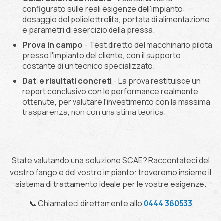
configurato sulle reali esigenze dell'impianto:
dosaggio del polielettrolita, portata di alimentazione
e parametri di esercizio della pressa.
Prova in campo
- Test diretto del macchinario pilota
presso l'impianto del cliente, con il supporto
costante di un tecnico specializzato.
Dati e risultati concreti
- La prova restituisce un
report conclusivo con le performance realmente
ottenute, per valutare l'investimento con la massima
trasparenza, non con una stima teorica.
State valutando una soluzione SCAE? Raccontateci del
vostro fango e del vostro impianto: troveremo insieme il
sistema di trattamento ideale per le vostre esigenze.
📞 Chiamateci direttamente allo
0444 360533